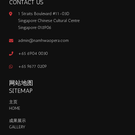
CONTACT US
1 Straits Boulevard #11-03D
Singapore Chinese Cultural Centre
Singapore 018906
admin@namhwaopera.com
+65 6904 0030
+65 9677 0209
网站地图
SITEMAP
主页
HOME
成果展示
GALLERY